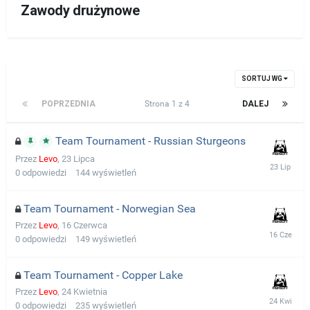
Zawody drużynowe
SORTUJ WG
POPRZEDNIA
Strona 1 z 4
DALEJ
Team Tournament - Russian Sturgeons
Przez
Levo
,
23 Lipca
0
odpowiedzi
144
wyświetleń
Team Tournament - Norwegian Sea
Przez
Levo
,
16 Czerwca
0
odpowiedzi
149
wyświetleń
Team Tournament - Copper Lake
Przez
Levo
,
24 Kwietnia
0
odpowiedzi
235
wyświetleń