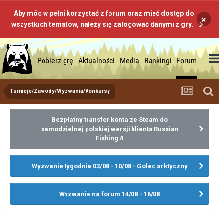
Aby móc w pełni korzystać z forum oraz mieć dostęp do
×
wszystkich tematów, należy się zalogować danymi z gry.
Pobierz grę
Aktualności
Media
Rankingi
Forum
Turnieje/Zawody/Wyzwania/Konkursy
Bezpłatny transfer konta ze Steam do
samodzielnej polskiej wersji klienta Russian
Fishing 4
Wyzwanie tygodnia 03/08 - 10/08 - Golec arktyczny
Wyzwanie na forum 14/08 - 16/08