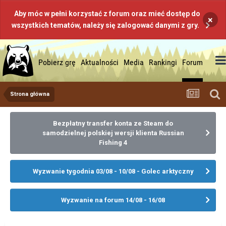
Aby móc w pełni korzystać z forum oraz mieć dostęp do
×
wszystkich tematów, należy się zalogować danymi z gry.
Pobierz grę
Aktualności
Media
Rankingi
Forum
Strona główna
Bezpłatny transfer konta ze Steam do
samodzielnej polskiej wersji klienta Russian
Fishing 4
Wyzwanie tygodnia 03/08 - 10/08 - Golec arktyczny
Wyzwanie na forum 14/08 - 16/08