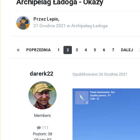
Archipelag Ładoga - Okazy
Przez
Lepin
,
21 Grudnia 2021
w
Archipelag Ładoga
POPRZEDNIA
1
2
3
4
5
6
7
DALEJ
darerk22
Opublikowano
26 Grudnia 2021
Members
111
Poziom: 38
Okazy: 52