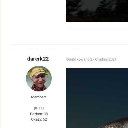
darerk22
Opublikowano
27 Grudnia 2021
Members
111
Poziom: 38
Okazy: 52