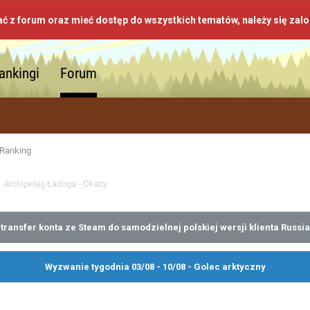
ać z forum oraz mieć dostęp do wszystkich tematów, należy się zal
ankingi
Forum
Ranking
Archipelag Ładoga - Okazy
transfer konta ze Steam do samodzielnej polskiej wersji klienta Russia
Wyzwanie tygodnia 03/08 - 10/08 - Golec arktyczny