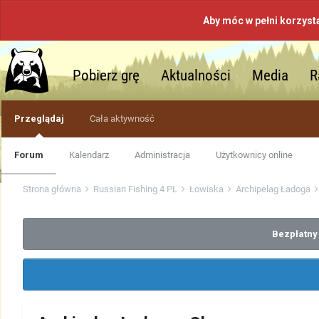
Aby móc w pełni korzyst
Pobierz grę
Aktualności
Media
R
Przeglądaj
Cała aktywność
Forum
Kalendarz
Administracja
Użytkownicy online
Strona główna
Russian Fishing 4 PL
Łowiska
Archipelag Ładoga
Bezpłatny 