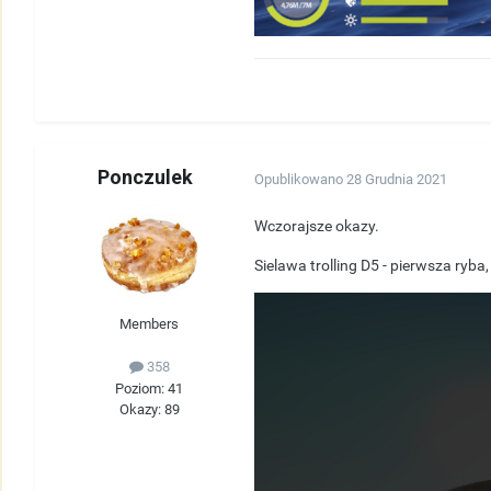
Ponczulek
Opublikowano
28 Grudnia 2021
Wczorajsze okazy.
Sielawa trolling D5 - pierwsza ryb
Members
358
Poziom: 41
Okazy: 89