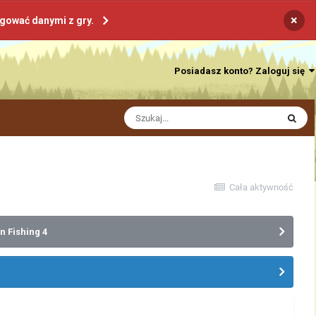
×
ogować danymi z gry.
Posiadasz konto? Zaloguj się
Cała aktywność
n Fishing 4