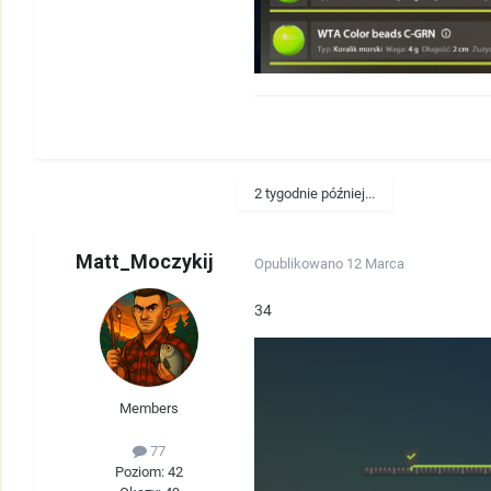
2 tygodnie później...
Matt_Moczykij
Opublikowano
12 Marca
34
Members
77
Poziom: 42