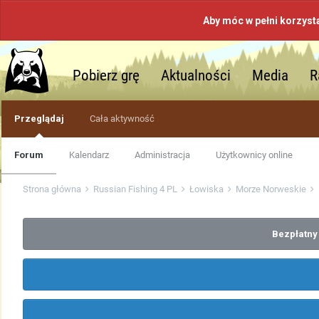
Aby móc w pełni korzyst
Pobierz grę
Aktualności
Media
R
Przeglądaj
Cała aktywność
Forum
Kalendarz
Administracja
Użytkownicy online
Strona główna
Russian Fishing 4 PL
Łowiska
Morze Norweskie
Bezpłatny 