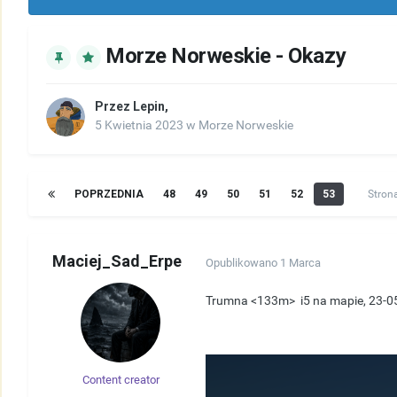
Morze Norweskie - Okazy
Przez
Lepin
,
5 Kwietnia 2023
w
Morze Norweskie
POPRZEDNIA
48
49
50
51
52
53
Stron
Maciej_Sad_Erpe
Opublikowano
1 Marca
Trumna <133m> i5 na mapie, 23-0
Content creator