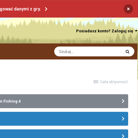
×
ogować danymi z gry.
Posiadasz konto? Zaloguj się
Cała aktywność
n Fishing 4