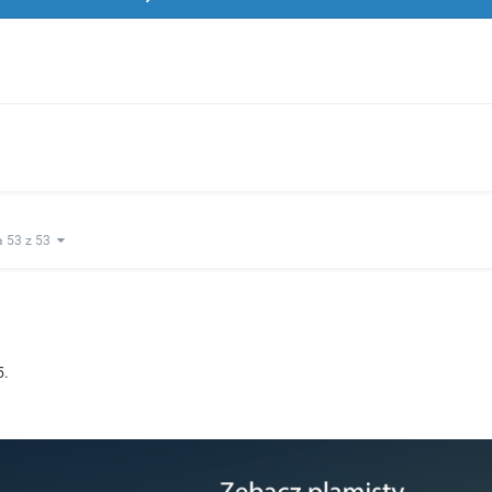
a 53 z 53
5.