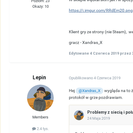
Poziom: 23
Okazy: 10
https://i.imgur.com/RRdEm20.png
Klient gry ze strony (nie Steam), 
gracz - Xandras_X
Edytowane
4 Czerwca 2019
przez 
Lepin
Opublikowano
4 Czerwca 2019
Hej
wygląda na to ż
@Xandras_X
protokół w grze pozdrawiam.
Members
2.4 tys.