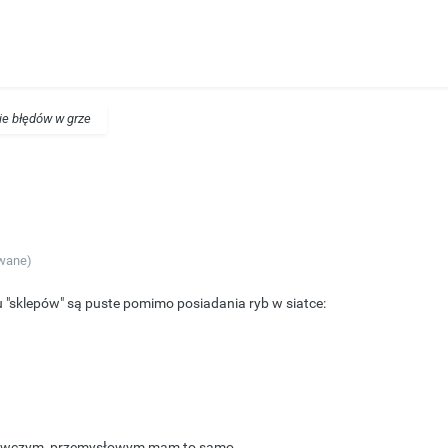
ie błędów w grze
wane)
bu "sklepów" są puste pomimo posiadania ryb w siatce:
ożywczym, przemysłowym mam to samo