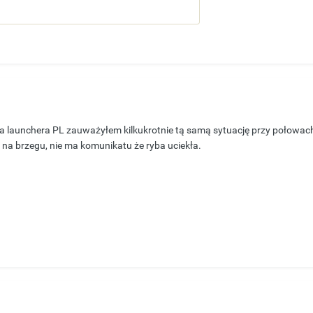
launchera PL zauważyłem kilkukrotnie tą samą sytuację przy połowach z 
 na brzegu, nie ma komunikatu że ryba uciekła.