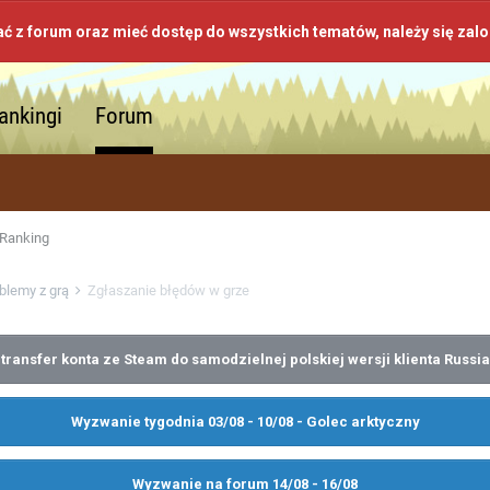
ać z forum oraz mieć dostęp do wszystkich tematów, należy się zal
ankingi
Forum
Ranking
oblemy z grą
Zgłaszanie błędów w grze
transfer konta ze Steam do samodzielnej polskiej wersji klienta Russia
Wyzwanie tygodnia 03/08 - 10/08 - Golec arktyczny
Wyzwanie na forum 14/08 - 16/08