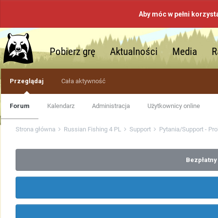
Aby móc w pełni korzyst
Pobierz grę
Aktualności
Media
R
Przeglądaj
Cała aktywność
Forum
Kalendarz
Administracja
Użytkownicy online
Strona główna
Russian Fishing 4 PL
Support
Pytania/Support - Pr
Bezpłatny 