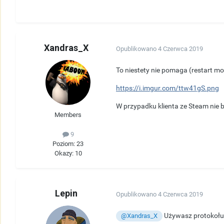
Xandras_X
Opublikowano
4 Czerwca 2019
To niestety nie pomaga (restart 
https://i.imgur.com/ttw41gS.png
W przypadku klienta ze Steam nie 
Members
9
Poziom: 23
Okazy: 10
Lepin
Opublikowano
4 Czerwca 2019
Używasz protokołu 
@Xandras_X