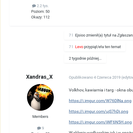
2.2 tys.
Poziom: 50
Okazy: 112
7 l
Ejsioo
zmienił(a) tytuł na
Zgłaszan
7 l
Levo
przypiął/eła ten temat
2 tygodnie później...
Xandras_X
Opublikowano
4 Czerwca 2019
(edyto
Volkhov, kawiarnia i targ - okna o
https://i.imgur.com/W76DlNa.png
https://i.imgur.com/ujS7hDj.png
Members
https://i.imgur.com/iWF6N5H.png
9
W sklepie wędkarskim jak i w sp