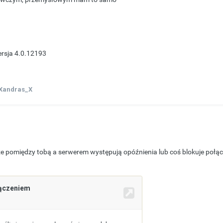
wersja 4.0.12193
Xandras_X
e pomiędzy tobą a serwerem występują opóźnienia lub coś blokuje połącz