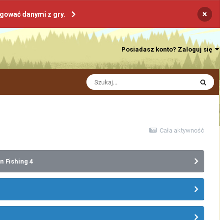
×
ogować danymi z gry.
Posiadasz konto? Zaloguj się
Cała aktywność
n Fishing 4