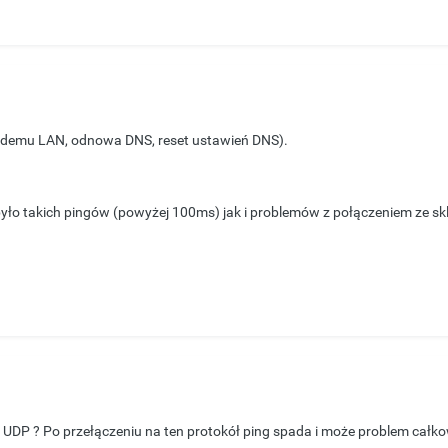
modemu LAN, odnowa DNS, reset ustawień DNS).
było takich pingów (powyżej 100ms) jak i problemów z połączeniem ze sk
UDP ? Po przełączeniu na ten protokół ping spada i może problem całko