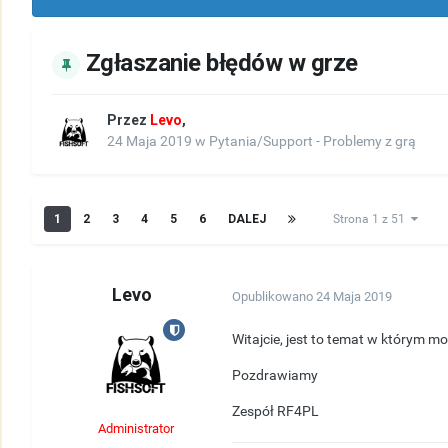
Zgłaszanie błędów w grze
Przez
Levo
,
24 Maja 2019
w
Pytania/Support - Problemy z grą
1
2
3
4
5
6
DALEJ
Strona 1 z 51
Levo
Opublikowano
24 Maja 2019
Witajcie, jest to temat w którym m
Pozdrawiamy
Zespół RF4PL
Administrator