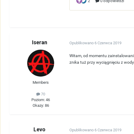
Iseran
Opublikowano
6 Czerwca 2019
Witam, od momentu zainstalowania 
znika tuż przy wyciągnięciu z wody
Members
70
Poziom: 46
Okazy: 86
Levo
Opublikowano
6 Czerwca 2019