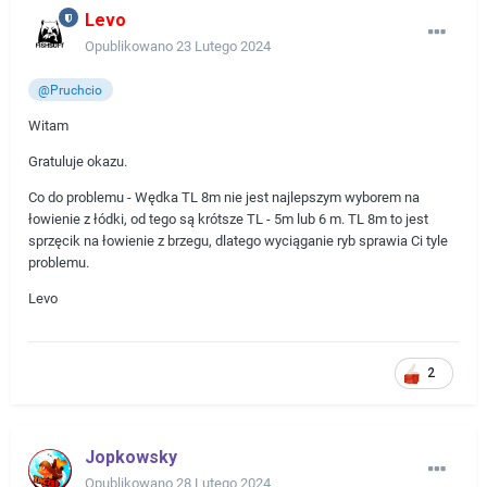
Levo
Opublikowano
23 Lutego 2024
@Pruchcio
Witam
Gratuluje okazu.
Co do problemu - Wędka TL 8m nie jest najlepszym wyborem na
łowienie z łódki, od tego są krótsze TL - 5m lub 6 m. TL 8m to jest
sprzęcik na łowienie z brzegu, dlatego wyciąganie ryb sprawia Ci tyle
problemu.
Levo
2
Jopkowsky
Opublikowano
28 Lutego 2024