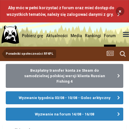
Aby móc w pełni korzystać z forum oraz mieć dostęp do
×
wszystkich tematów, należy się zalogować danymi z gry.
Pobierz grę
Aktualności
Media
Rankingi
Forum
Poradniki społeczności RF4PL
Bezpłatny transfer konta ze Steam do
samodzielnej polskiej wersji klienta Russian
Fishing 4
Wyzwanie tygodnia 03/08 - 10/08 - Golec arktyczny
Wyzwanie na forum 14/08 - 16/08