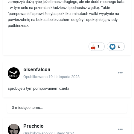
zamęczyć dużą rybę jeżeli masz długiego, ale nie dość mocnego bata
- w tym celu na przemian kładziesz i podnosisz wędkę. Takie
''pompowanie'' sprawi że ryba po kilku minutach walki wypłynie na
powierzchnię na boku albo brzuchem do góry i spokojnie ją wtedy
podbierzesz.
1
2
olsenfalcon
Opublikowano
19 Listopada 2023
sprobuje z tym pompowaniem dzieki
3 miesiące temu...
Pruchcio
Opublikowano
22 Lutego 2024