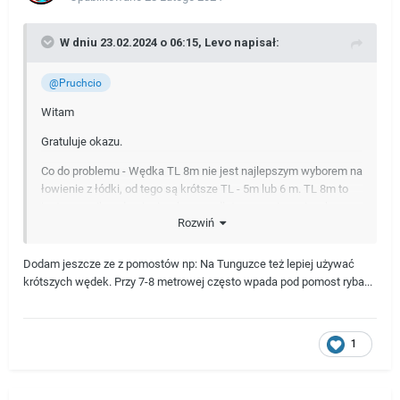
W dniu 23.02.2024 o 06:15,
Levo
napisał:
@Pruchcio
Witam
Gratuluje okazu.
Co do problemu - Wędka TL 8m nie jest najlepszym wyborem na
łowienie z łódki, od tego są krótsze TL - 5m lub 6 m. TL 8m to
jest sprzęcik na łowienie z brzegu, dlatego wyciąganie ryb
Rozwiń
sprawia Ci tyle problemu.
Levo
Dodam jeszcze ze z pomostów np: Na Tunguzce też lepiej używać
krótszych wędek. Przy 7-8 metrowej często wpada pod pomost ryba...
1