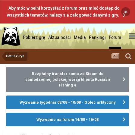
Aby móc w pełni korzystać z forum oraz mieć dostęp do
×
wszystkich tematów, należy się zalogować danymi z gry.
Pobierz grę
Aktualności
Media
Rankingi
Forum
Gatunki ryb
Bezpłatny transfer konta ze Steam do
samodzielnej polskiej wersji klienta Russian
Fishing 4
Wyzwanie tygodnia 03/08 - 10/08 - Golec arktyczny
Wyzwanie na forum 14/08 - 16/08