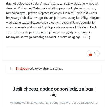
(łac. Atractosteus spatula) można teraz znaleźć wyłącznie w wodach
Ameryki Północnej. Ciało ma kształt torpedy i pokryte jest grubymi,
romboidalnymi i prawie nieprzeniknionymi łuskami. Ryba jest koloru
brązowego lub oliwkowego. Brzuch jest jasno-szary lub żółty. Potężne
wydłużone szczęki ozdobione są ostrymi zębami. Umiejscowienie
oczu zapewnia widoczność rybie prawie we wszystkich kierunkach.
Ten reliktowy drapieżnik preferuje miejsca z gęstymi roślinami.
Maksymalna waga dorosłego osobnika może osiągnąć 140 kg.
1
1 r
Stratogon
odblokował(a) ten temat
Jeśli chcesz dodać odpowiedź, zaloguj
się
Komentowanie zawartości tej strony możliwe jest po zalogowaniu