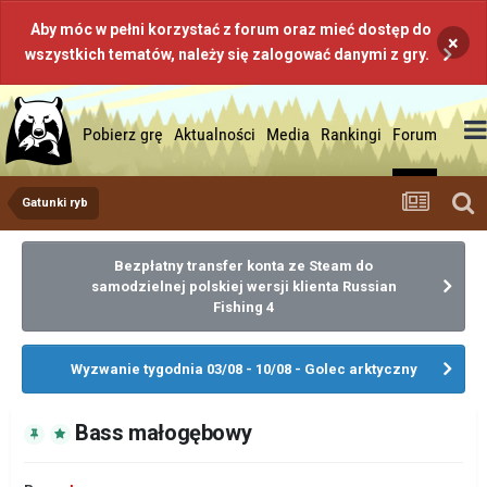
Aby móc w pełni korzystać z forum oraz mieć dostęp do
×
wszystkich tematów, należy się zalogować danymi z gry.
Pobierz grę
Aktualności
Media
Rankingi
Forum
Gatunki ryb
Bezpłatny transfer konta ze Steam do
samodzielnej polskiej wersji klienta Russian
Fishing 4
Wyzwanie tygodnia 03/08 - 10/08 - Golec arktyczny
Bass małogębowy