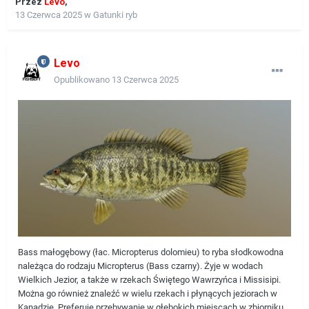
Przez
Levo
,
13 Czerwca 2025
w
Gatunki ryb
Levo
Opublikowano
13 Czerwca 2025
Bass małogębowy (łac. Micropterus dolomieu) to ryba słodkowodna
należąca do rodzaju Micropterus (Bass czarny). Żyje w wodach
Wielkich Jezior, a także w rzekach Świętego Wawrzyńca i Missisipi.
Można go również znaleźć w wielu rzekach i płynących jeziorach w
Kanadzie. Preferuje przebywanie w głębokich miejscach w zbiorniku.