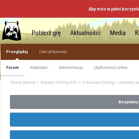
Aby móc w pełni korzyst
Pobierz grę
Aktualności
Media
R
Przeglądaj
Cała aktywność
Forum
Kalendarz
Administracja
Użytkownicy online
Strona główna
Russian Fishing 4 PL
O Russian Fishing
Restarty s
Bezpłatny 