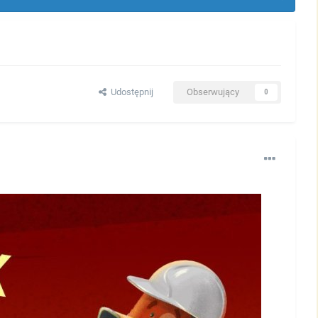
Udostępnij
Obserwujący
0