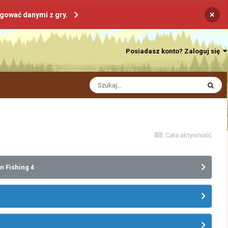
×
ogować danymi z gry.
Posiadasz konto? Zaloguj się
Cała aktywność
n Fishing 4