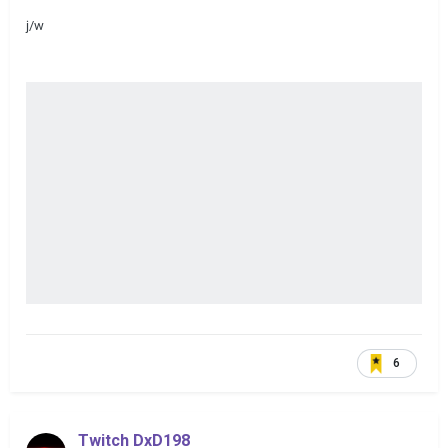
j/w
6
Twitch DxD198