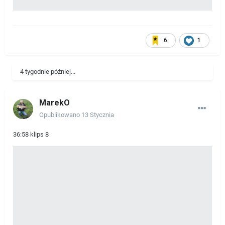
6
1
4 tygodnie później...
MarekO
Opublikowano
13 Stycznia
36:58 klips 8