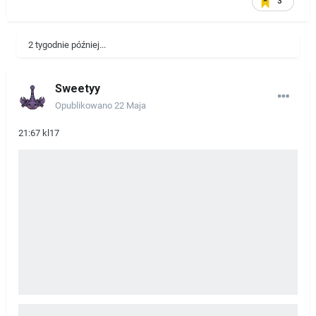
3
2 tygodnie później...
Sweetyy
Opublikowano
22 Maja
21:67 kl17