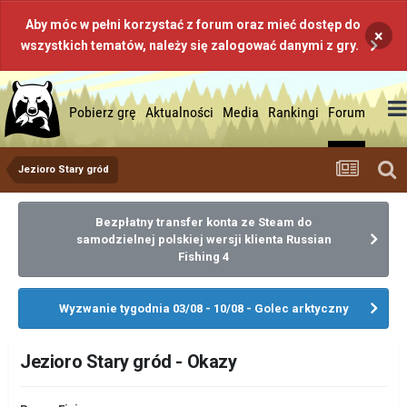
Aby móc w pełni korzystać z forum oraz mieć dostęp do
×
wszystkich tematów, należy się zalogować danymi z gry.
Pobierz grę
Aktualności
Media
Rankingi
Forum
Jezioro Stary gród
Bezpłatny transfer konta ze Steam do
samodzielnej polskiej wersji klienta Russian
Fishing 4
Wyzwanie tygodnia 03/08 - 10/08 - Golec arktyczny
Jezioro Stary gród - Okazy