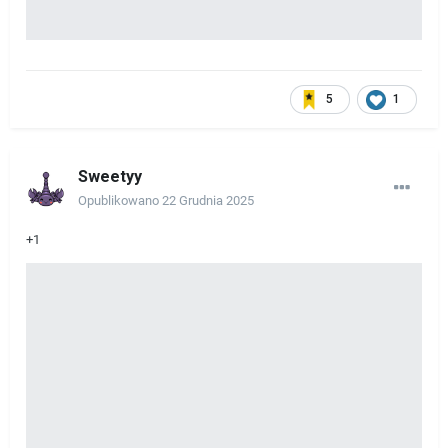
5
1
Sweetyy
Opublikowano
22 Grudnia 2025
+1