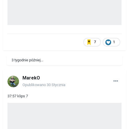
7
1
3 tygodnie później...
MarekO
Opublikowano
30 Stycznia
37:57 klips 7