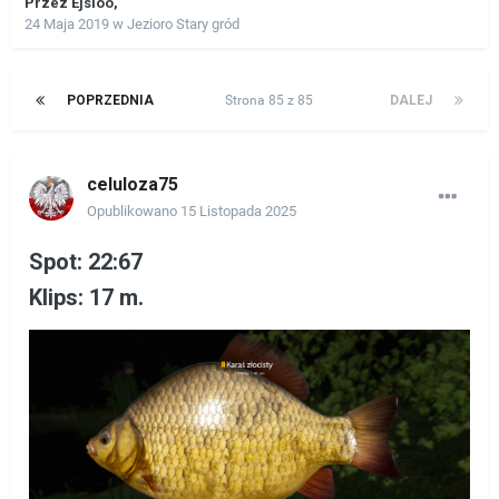
Przez
Ejsioo
,
24 Maja 2019
w
Jezioro Stary gród
POPRZEDNIA
Strona 85 z 85
DALEJ
celuloza75
Opublikowano
15 Listopada 2025
Spot: 22:67
Klips: 17 m.