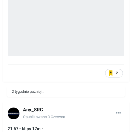
2
2 tygodnie później...
Any_SRC
Opublikowano
3 Czerwca
21:67 - klips 17m -