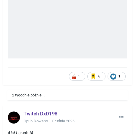
1
6
1
2 tygodnie później...
Twitch DxD198
Opublikowano
1 Grudnia 2025
41:61
grunt:
18