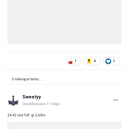
1
4
1
3 miesiące temu...
Sweetyy
Opublikowano
11 Maja
24:42 rzut full gr 2,65m