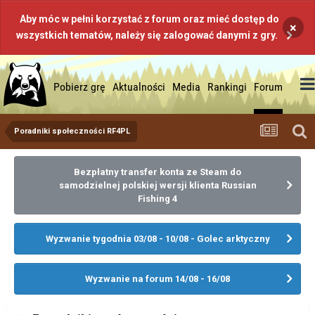
Aby móc w pełni korzystać z forum oraz mieć dostęp do
×
wszystkich tematów, należy się zalogować danymi z gry.
Pobierz grę
Aktualności
Media
Rankingi
Forum
Poradniki społeczności RF4PL
Bezpłatny transfer konta ze Steam do
samodzielnej polskiej wersji klienta Russian
Fishing 4
Wyzwanie tygodnia 03/08 - 10/08 - Golec arktyczny
Wyzwanie na forum 14/08 - 16/08