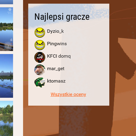
Najlepsi gracze
Dyzio_k
Pingwins
KFCI domq
mar_get
ktomasz
Wszystkie oceny