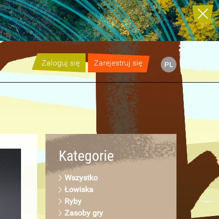
Zaloguj się
Zarejestruj się
pl
Kategorie
Wszystko
Łowiska
Ryby
Zasoby gry