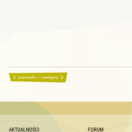
|
poprzedni
następny
AKTUALNOŚCI
FORUM