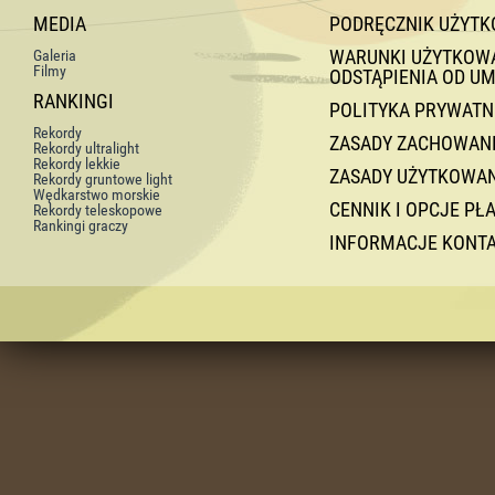
MEDIA
PODRĘCZNIK UŻYT
WARUNKI UŻYTKOWAN
Galeria
Filmy
ODSTĄPIENIA OD U
RANKINGI
POLITYKA PRYWATN
Rekordy
ZASADY ZACHOWANI
Rekordy ultralight
Rekordy lekkie
ZASADY UŻYTKOWA
Rekordy gruntowe light
Wędkarstwo morskie
CENNIK I OPCJE PŁ
Rekordy teleskopowe
Rankingi graczy
INFORMACJE KONT