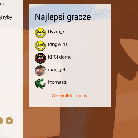
us,
Najlepsi gracze
j ryby
Dyzio_k
Pingwins
KFCI domq
mar_get
ktomasz
Wszystkie oceny