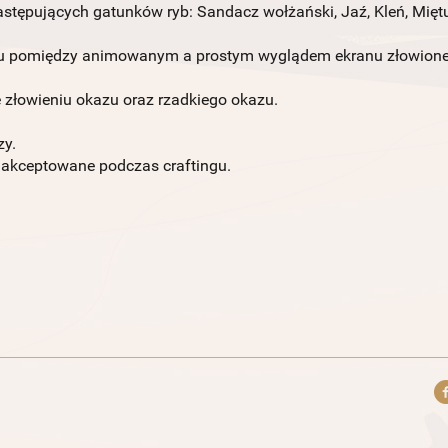
stępujących gatunków ryb: Sandacz wołżański, Jaź, Kleń, Mięt
u pomiędzy animowanym a prostym wyglądem ekranu złowione
 złowieniu okazu oraz rzadkiego okazu.
zy.
y akceptowane podczas craftingu.