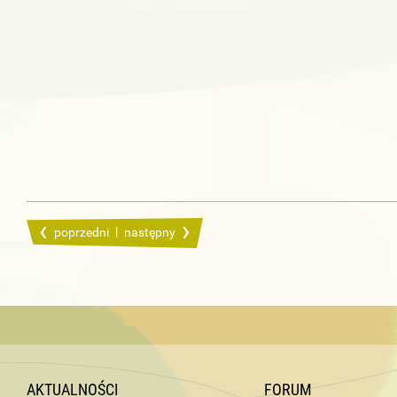
|
poprzedni
następny
AKTUALNOŚCI
FORUM