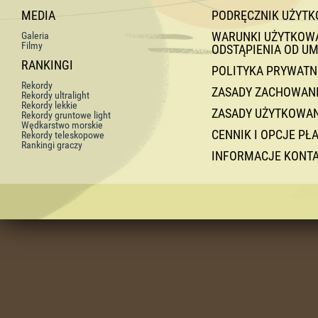
MEDIA
PODRĘCZNIK UŻYT
WARUNKI UŻYTKOWAN
Galeria
Filmy
ODSTĄPIENIA OD U
RANKINGI
POLITYKA PRYWATN
Rekordy
ZASADY ZACHOWANI
Rekordy ultralight
Rekordy lekkie
ZASADY UŻYTKOWA
Rekordy gruntowe light
Wędkarstwo morskie
CENNIK I OPCJE PŁ
Rekordy teleskopowe
Rankingi graczy
INFORMACJE KONT