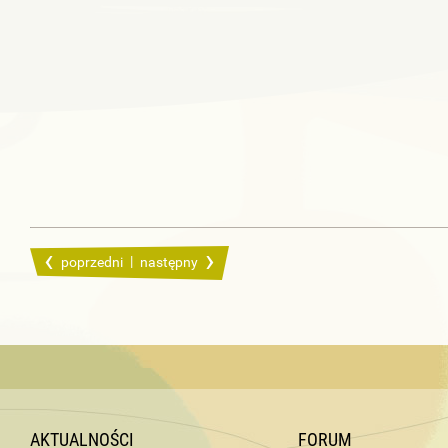
|
poprzedni
następny
AKTUALNOŚCI
FORUM