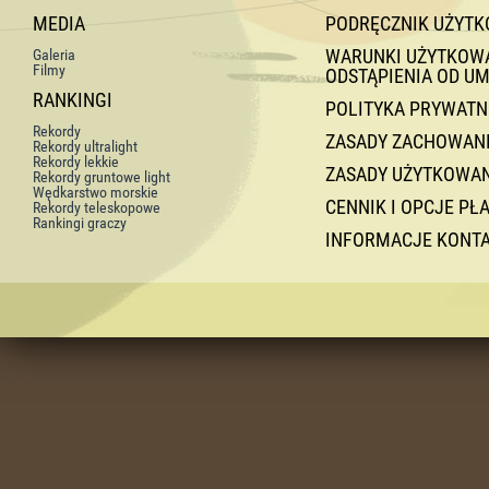
MEDIA
PODRĘCZNIK UŻYT
WARUNKI UŻYTKOWAN
Galeria
Filmy
ODSTĄPIENIA OD U
RANKINGI
POLITYKA PRYWATN
Rekordy
ZASADY ZACHOWANI
Rekordy ultralight
Rekordy lekkie
ZASADY UŻYTKOWA
Rekordy gruntowe light
Wędkarstwo morskie
CENNIK I OPCJE PŁ
Rekordy teleskopowe
Rankingi graczy
INFORMACJE KONT