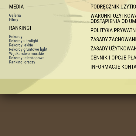
MEDIA
PODRĘCZNIK UŻYT
WARUNKI UŻYTKOWAN
Galeria
Filmy
ODSTĄPIENIA OD U
RANKINGI
POLITYKA PRYWATN
Rekordy
ZASADY ZACHOWANI
Rekordy ultralight
Rekordy lekkie
ZASADY UŻYTKOWA
Rekordy gruntowe light
Wędkarstwo morskie
CENNIK I OPCJE PŁ
Rekordy teleskopowe
Rankingi graczy
INFORMACJE KONT