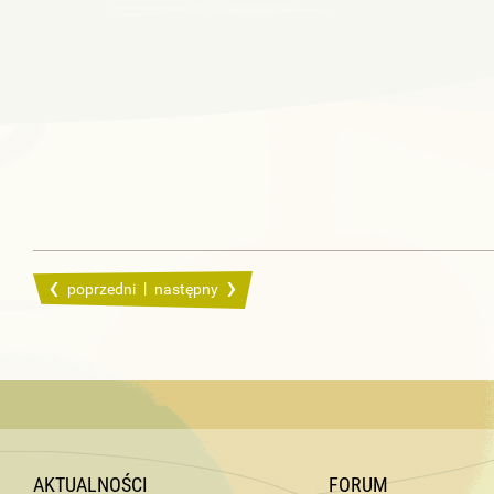
|
poprzedni
następny
AKTUALNOŚCI
FORUM