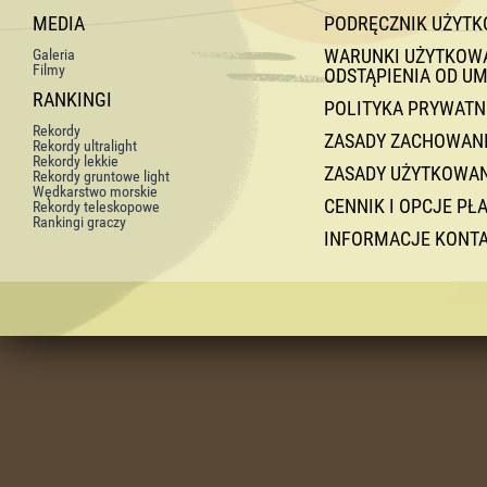
MEDIA
PODRĘCZNIK UŻYT
WARUNKI UŻYTKOWAN
Galeria
Filmy
ODSTĄPIENIA OD U
RANKINGI
POLITYKA PRYWATN
Rekordy
ZASADY ZACHOWANI
Rekordy ultralight
Rekordy lekkie
ZASADY UŻYTKOWA
Rekordy gruntowe light
Wędkarstwo morskie
CENNIK I OPCJE PŁ
Rekordy teleskopowe
Rankingi graczy
INFORMACJE KONT