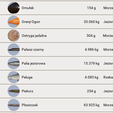
Omułek
154 g
Morze
Orenji Ogon
33.060 kg
Jezio
Ostryga jadalna
304 g
Morze
Pałasz czarny
4.986 kg
Morze
Palia jeziorowa
15.379 kg
Jezior
Peluga
4.083 kg
Rzeka
Piskorz
254 g
Jezio
Płaszczak
63.925 kg
Morze