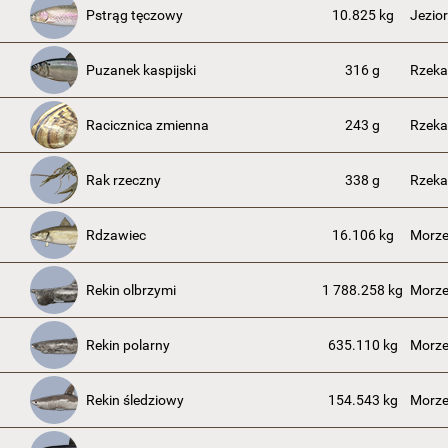
Pstrąg tęczowy
10.825 kg
Jezior
Puzanek kaspijski
316 g
Rzeka
Racicznica zmienna
243 g
Rzek
Rak rzeczny
338 g
Rzeka
Rdzawiec
16.106 kg
Morze
Rekin olbrzymi
1 788.258 kg
Morze
Rekin polarny
635.110 kg
Morze
Rekin śledziowy
154.543 kg
Morze