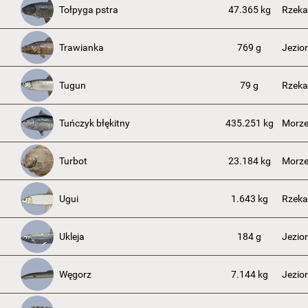
Tołpyga pstra
47.365 kg
Rzeka
Trawianka
769 g
Jezio
Tugun
79 g
Rzeka
Tuńczyk błękitny
435.251 kg
Morze
Turbot
23.184 kg
Morze
Ugui
1.643 kg
Rzek
Ukleja
184 g
Jezio
Węgorz
7.144 kg
Jezior