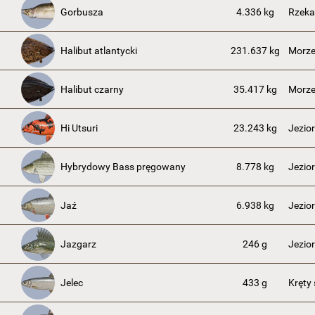
Gorbusza
4.336 kg
Rzeka
Halibut atlantycki
231.637 kg
Morze
Halibut czarny
35.417 kg
Morze
Hi Utsuri
23.243 kg
Jezio
Hybrydowy Bass pręgowany
8.778 kg
Jezior
Jaź
6.938 kg
Jezio
Jazgarz
246 g
Jezio
Jelec
433 g
Kręty