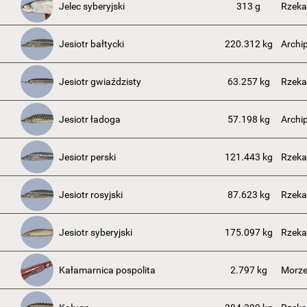
Jelec syberyjski
313 g
Rzeka
Jesiotr bałtycki
220.312 kg
Archi
Jesiotr gwiaździsty
63.257 kg
Rzeka
Jesiotr ładoga
57.198 kg
Archi
Jesiotr perski
121.443 kg
Rzeka
Jesiotr rosyjski
87.623 kg
Rzeka
Jesiotr syberyjski
175.097 kg
Rzeka
Kałamarnica pospolita
2.797 kg
Morze