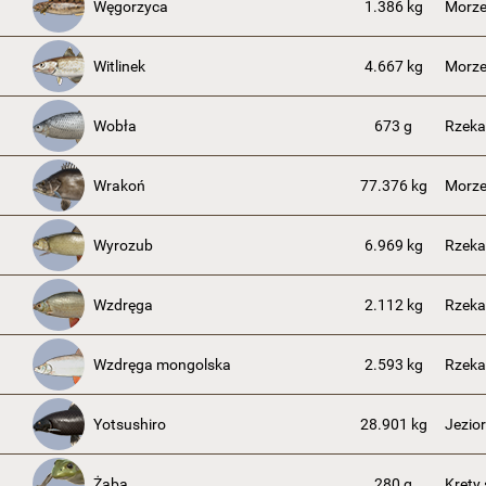
Węgorzyca
1.386 kg
Morze
Witlinek
4.667 kg
Morze
Wobła
673 g
Rzeka
Wrakoń
77.376 kg
Morze
Wyrozub
6.969 kg
Rzeka
Wzdręga
2.112 kg
Rzeka
Wzdręga mongolska
2.593 kg
Rzek
Yotsushiro
28.901 kg
Jezio
Żaba
280 g
Kręty