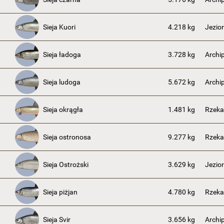
Sieja Kuori
4.218 kg
Jezior
Sieja ładoga
3.728 kg
Archi
Sieja ludoga
5.672 kg
Archi
Sieja okrągła
1.481 kg
Rzeka
Sieja ostronosa
9.277 kg
Rzeka
Sieja Ostrożski
3.629 kg
Jezior
Sieja piżjan
4.780 kg
Rzeka
Sieja Svir
3.656 kg
Archi