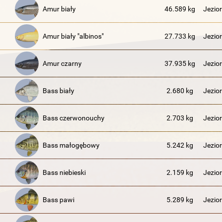
Amur biały
46.589 kg
Jezio
Amur biały "albinos"
27.733 kg
Jezio
Amur czarny
37.935 kg
Jezio
Bass biały
2.680 kg
Jezior
Bass czerwonouchy
2.703 kg
Jezior
Bass małogębowy
5.242 kg
Jezior
Bass niebieski
2.159 kg
Jezior
Bass pawi
5.289 kg
Jezior