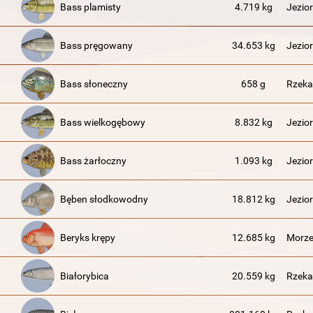
Bass plamisty
4.719 kg
Jezior
Bass pręgowany
34.653 kg
Jezior
Bass słoneczny
658 g
Rzeka
Bass wielkogębowy
8.832 kg
Jezior
Bass żarłoczny
1.093 kg
Jezior
Bęben słodkowodny
18.812 kg
Jezior
Beryks krępy
12.685 kg
Morze
Białorybica
20.559 kg
Rzeka