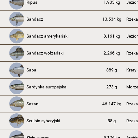
Ripus
1.903 kg
Jezio
Sandacz
13.534 kg
Rzeka
Sandacz amerykański
8.161 kg
Jezior
Sandacz wołżański
2.266 kg
Rzeka
Sapa
889 g
Kręty
Sardynka europejska
273 g
Morze
Sazan
46.147 kg
Rzeka
Sculpin syberyjski
58 g
Rzeka
Sieja czarna
5.176 kg
Archi