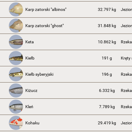
Karp zatorski "albinos"
32.797 kg
Jezio
Karp zatorski "ghost"
31.848 kg
Jezio
Keta
10.862 kg
Rzek
Kiełb
191 g
Kręty
Kiełb syberyjski
196 g
Rzeka
Kiżucz
6.332 kg
Rzek
Kleń
7.789 kg
Rzeka
Kohaku
29.419 kg
Jezio