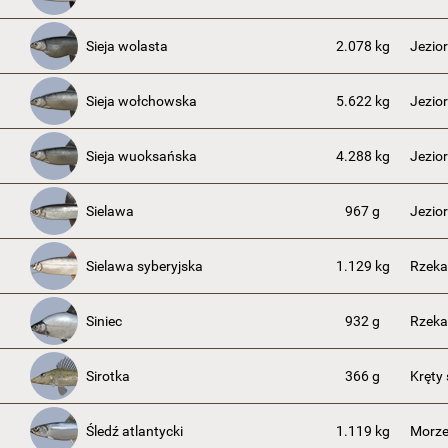
Sieja wolasta
2.078 kg
Jezio
Sieja wołchowska
5.622 kg
Jezio
Sieja wuoksańska
4.288 kg
Jezio
Sielawa
967 g
Jezio
Sielawa syberyjska
1.129 kg
Rzeka
Siniec
932 g
Rzeka
Sirotka
366 g
Kręty
Śledź atlantycki
1.119 kg
Morze