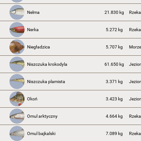
Nelma
21.830 kg
Rzeka
Nerka
5.272 kg
Rzek
Niegładzica
5.707 kg
Morze
Niszczuka krokodyla
61.650 kg
Jezior
Niszczuka plamista
3.371 kg
Jezior
Okoń
3.423 kg
Jezior
Omul arktyczny
4.664 kg
Rzeka
Omul bajkalski
7.089 kg
Rzeka