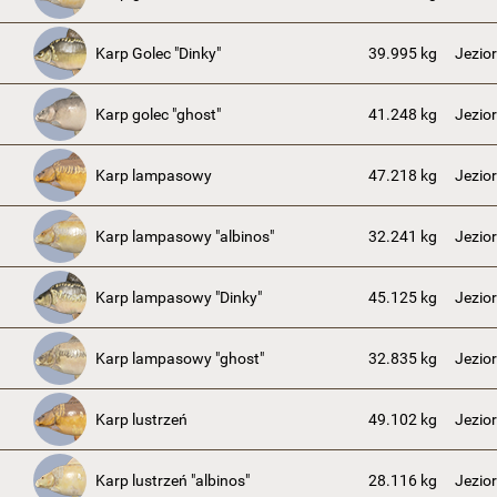
Karp Golec "Dinky"
39.995 kg
Jezio
Karp golec "ghost"
41.248 kg
Jezio
Karp lampasowy
47.218 kg
Jezio
Karp lampasowy "albinos"
32.241 kg
Jezio
Karp lampasowy "Dinky"
45.125 kg
Jezio
Karp lampasowy "ghost"
32.835 kg
Jezio
Karp lustrzeń
49.102 kg
Jezio
Karp lustrzeń "albinos"
28.116 kg
Jezio