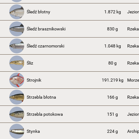
Śledź błotny
1.872 kg
Jezior
Śledź brasznikowski
830 g
Rzeka
Śledź czarnomorski
1.048 kg
Rzeka
Śliz
80 g
Rzeka
Strojnik
191.219 kg
Morze
Strzebla błotna
166 g
Rzeka
Strzebla potokowa
151 g
Jezior
Stynka
224 g
Archi