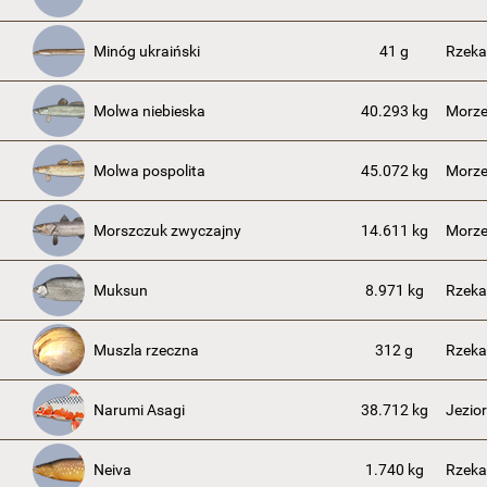
Minóg ukraiński
41 g
Rzeka
Molwa niebieska
40.293 kg
Morze
Molwa pospolita
45.072 kg
Morze
Morszczuk zwyczajny
14.611 kg
Morze
Muksun
8.971 kg
Rzeka
Muszla rzeczna
312 g
Rzeka
Narumi Asagi
38.712 kg
Jezio
Neiva
1.740 kg
Rzek