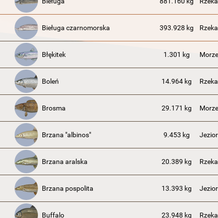
Bieługa
881.160 kg
Rzeka
Bieługa czarnomorska
393.928 kg
Rzeka
Błękitek
1.301 kg
Morze
Boleń
14.964 kg
Rzeka
Brosma
29.171 kg
Morze
Brzana "albinos"
9.453 kg
Jezio
Brzana aralska
20.389 kg
Rzeka
Brzana pospolita
13.393 kg
Jezio
Buffalo
23.948 kg
Rzeka