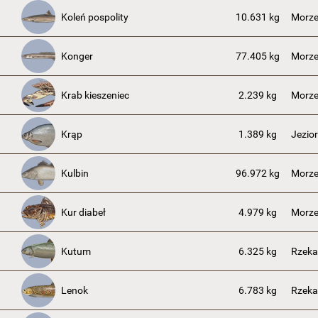
Koleń pospolity
10.631 kg
Morze
Konger
77.405 kg
Morze
Krab kieszeniec
2.239 kg
Morze
Krąp
1.389 kg
Jezior
Kulbin
96.972 kg
Morze
Kur diabeł
4.979 kg
Morze
Kutum
6.325 kg
Rzeka
Lenok
6.783 kg
Rzeka