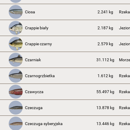
Ciosa
2.241 kg
Rzeka
Crappie biały
2.187 kg
Jezior
Crappie czarny
2.579 kg
Jezior
Czarniak
31.112 kg
Morze
Czarnogrzbietka
1.612 kg
Rzeka
Czawycza
55.497 kg
Rzek
Czeczuga
13.878 kg
Rzeka
Czeczuga syberyjska
13.446 kg
Rzeka