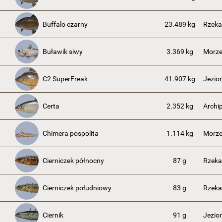
Buffalo czarny
23.489 kg
Rzeka
Buławik siwy
3.369 kg
Morze
C2 SuperFreak
41.907 kg
Jezio
Certa
2.352 kg
Archi
Chimera pospolita
1.114 kg
Morze
Cierniczek północny
87 g
Rzek
Cierniczek południowy
83 g
Rzeka
Ciernik
91 g
Jezio