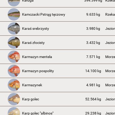
Kaługa
394.399 kg
Rzek
Kamczacki Pstrąg tęczowy
9.633 kg
Rzek
Karaś srebrzysty
3.980 kg
Jezio
Karaś złocisty
3.432 kg
Jezio
Karmazyn mentela
7.571 kg
Morze
Karmazyn pospolity
14.100 kg
Morze
Karmazynek
4.981 kg
Morze
Karp golec
52.564 kg
Jezio
Karp golec "albinos"
29.238 kg
Jezio