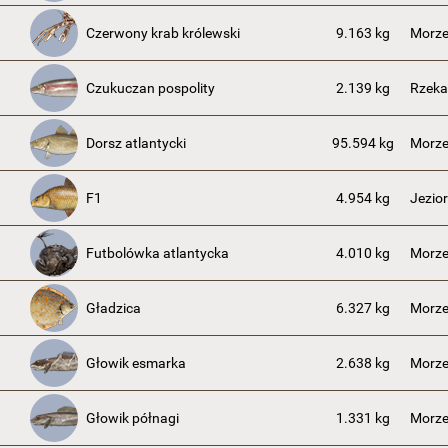
Czerwony krab królewski
9.163 kg
Morze
Czukuczan pospolity
2.139 kg
Rzek
Dorsz atlantycki
95.594 kg
Morze
F1
4.954 kg
Jezio
Futbolówka atlantycka
4.010 kg
Morze
Gładzica
6.327 kg
Morze
Głowik esmarka
2.638 kg
Morze
Głowik półnagi
1.331 kg
Morze