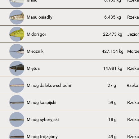
Masu
8.133 kg
Rzek
Masu osiadły
6.435 kg
Rzek
Midori goi
22.473 kg
Jezio
Miecznik
427.154 kg
Morze
Miętus
14.981 kg
Rzeka
Minóg dalekowschodni
27 g
Rzeka
Minóg kaspijski
59 g
Rzeka
Minóg syberyjski
18 g
Rzeka
Minóg trójzębny
49 g
Rzek