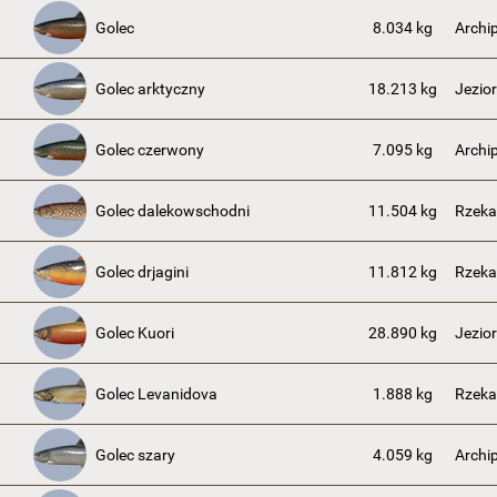
Golec
8.034 kg
Archi
Golec arktyczny
18.213 kg
Jezior
Golec czerwony
7.095 kg
Archi
Golec dalekowschodni
11.504 kg
Rzek
Golec drjagini
11.812 kg
Rzeka
Golec Kuori
28.890 kg
Jezior
Golec Levanidova
1.888 kg
Rzek
Golec szary
4.059 kg
Archi