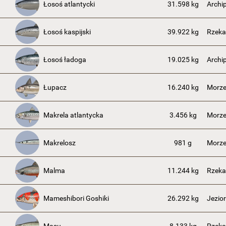
Łosoś atlantycki
31.598 kg
Archi
Łosoś kaspijski
39.922 kg
Rzeka
Łosoś ładoga
19.025 kg
Archi
Łupacz
16.240 kg
Morze
Makrela atlantycka
3.456 kg
Morze
Makrelosz
981 g
Morze
Malma
11.244 kg
Rzek
Mameshibori Goshiki
26.292 kg
Jezio