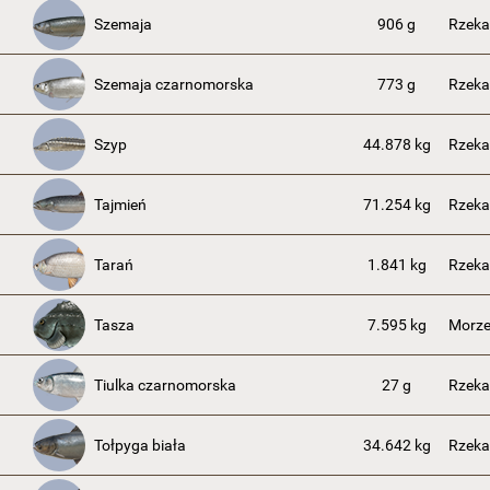
Szemaja
906 g
Rzeka
Szemaja czarnomorska
773 g
Rzeka
Szyp
44.878 kg
Rzeka
Tajmień
71.254 kg
Rzeka
Tarań
1.841 kg
Rzeka
Tasza
7.595 kg
Morze
Tiulka czarnomorska
27 g
Rzeka
Tołpyga biała
34.642 kg
Rzeka