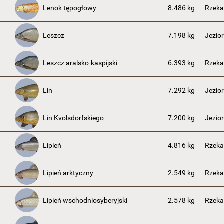
Lenok tępogłowy
8.486 kg
Rzek
Leszcz
7.198 kg
Jezior
Leszcz aralsko-kaspijski
6.393 kg
Rzeka
Lin
7.292 kg
Jezio
Lin Kvolsdorfskiego
7.200 kg
Jezio
Lipień
4.816 kg
Rzeka
Lipień arktyczny
2.549 kg
Rzeka
Lipień wschodniosyberyjski
2.578 kg
Rzek