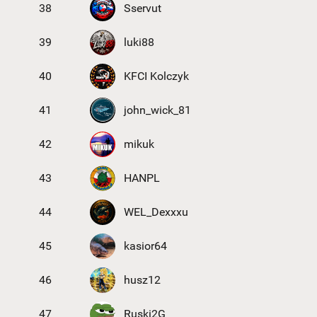
38
Sservut
39
luki88
40
KFCI Kolczyk
41
john_wick_81
42
mikuk
43
HANPL
44
WEL_Dexxxu
45
kasior64
46
husz12
47
Ruski2G