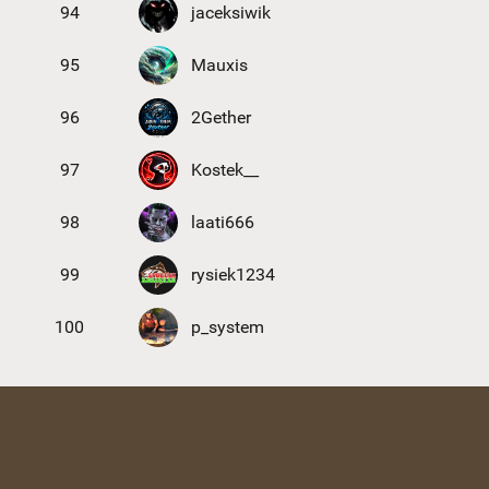
94
jaceksiwik
95
Mauxis
96
2Gether
97
Kostek__
98
laati666
99
rysiek1234
100
p_system