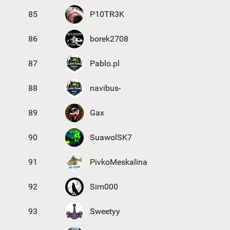
85
P10TR3K
86
borek2708
87
Pablo.pl
88
navibus-
89
Gax
90
SuawolSK7
91
PivkoMeskalina
92
Sim000
93
Sweetyy