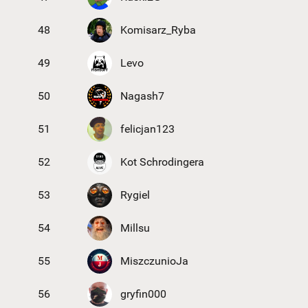
48
Komisarz_Ryba
49
Levo
50
Nagash7
51
felicjan123
52
Kot Schrodingera
53
Rygiel
54
Millsu
55
MiszczunioJa
56
gryfin000