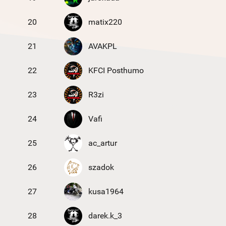
20
matix220
21
AVAKPL
22
KFCI Posthumo
23
R3zi
24
Vafi
25
ac_artur
26
szadok
27
kusa1964
28
darek.k_3