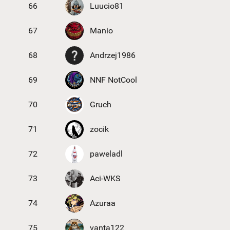
66
Luucio81
67
Manio
68
Andrzej1986
69
NNF NotCool
70
Gruch
71
zocik
72
paweladl
73
Aci-WKS
74
Azuraa
75
vanta122