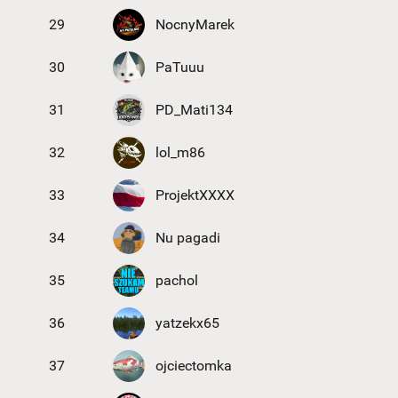
29
NocnyMarek
30
PaTuuu
31
PD_Mati134
32
lol_m86
33
ProjektXXXX
34
Nu pagadi
35
pachol
36
yatzekx65
37
ojciectomka