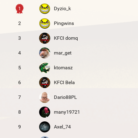
1
Dyzio_k
2
Pingwins
3
KFCI domq
4
mar_get
5
ktomasz
6
KFCI Bela
7
Dario88PL
8
many19721
9
Axel_74