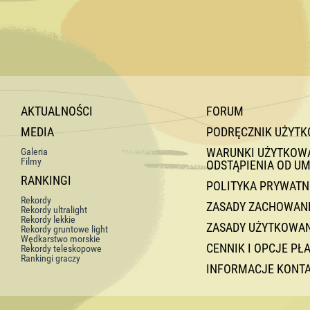
AKTUALNOŚCI
FORUM
MEDIA
PODRĘCZNIK UŻYT
WARUNKI UŻYTKOWAN
Galeria
Filmy
ODSTĄPIENIA OD U
RANKINGI
POLITYKA PRYWATN
Rekordy
ZASADY ZACHOWANI
Rekordy ultralight
Rekordy lekkie
ZASADY UŻYTKOWA
Rekordy gruntowe light
Wędkarstwo morskie
CENNIK I OPCJE PŁ
Rekordy teleskopowe
Rankingi graczy
INFORMACJE KONT