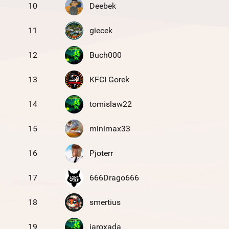
10
Deebek
11
giecek
12
Buch000
13
KFCI Gorek
14
tomislaw22
15
minimax33
16
Pjoterr
17
666Drago666
18
smertius
19
jaroxada